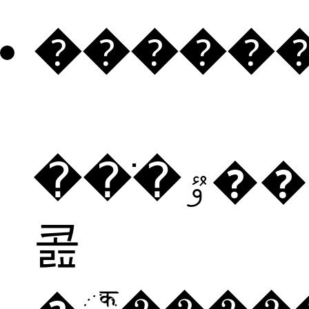
�����
���ֹٷ���è�
콢