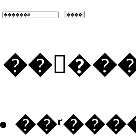
���ٰ�
��ʳ���