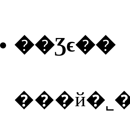
��Ʒϵ��
���й�˾