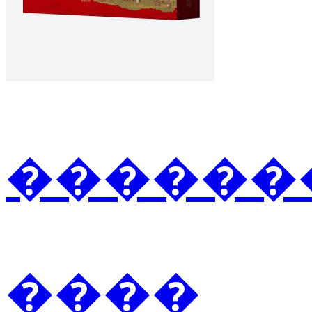
�������2
����