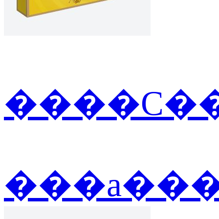
����С��
���а��