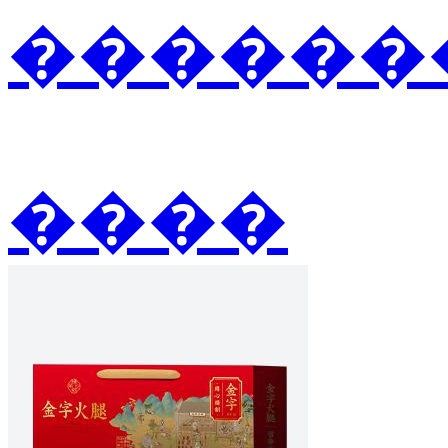
�������
����