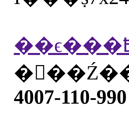
�򲦴��Ź
4007-110-990