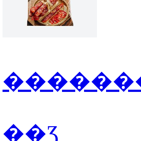
�������
��Ʒ