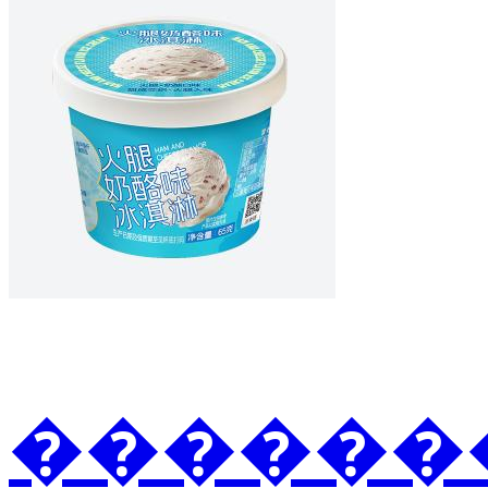
�������