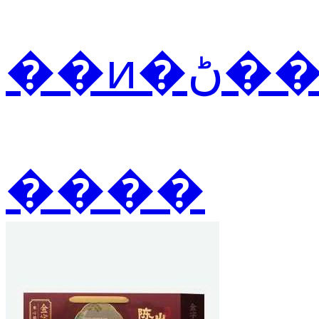
��ͷ
����