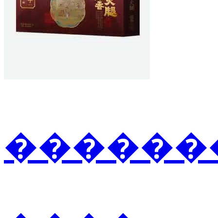
�������3