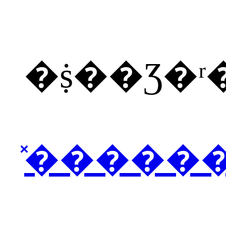
�ṩ��Ʒ�
̽�����