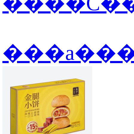
����С��
���а��