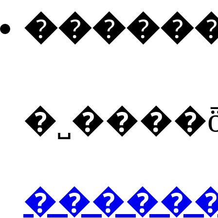
�����
�˽����
�����