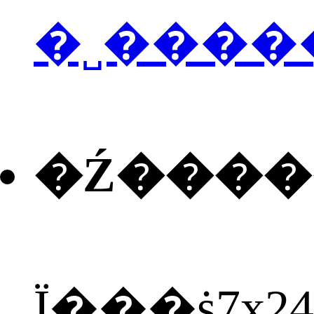
�˽����
�Ź���
Ϊ���ṩ7x