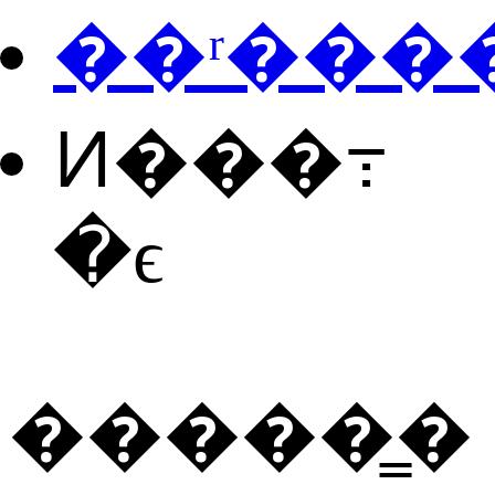
��ʳ���
Ͷ���߹
�ϵ
�����̳�