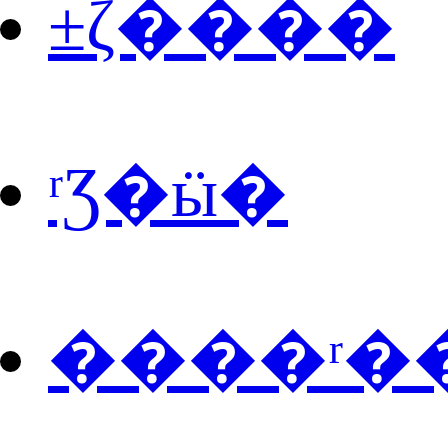
±ζ����
ʳƷ�ӹ�
����ʳ�