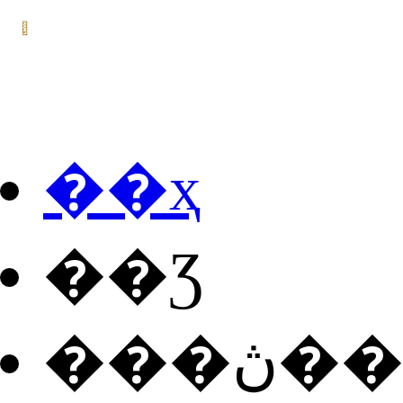
��ҳ
��Ʒ
���ڽ