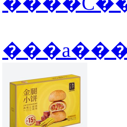
����С��
���а��