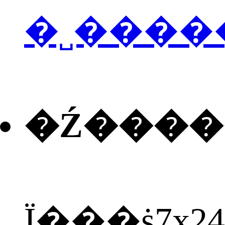
�˽����
�Ź���
Ϊ���ṩ7x