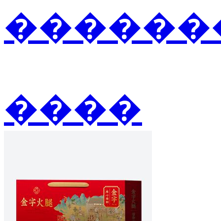
�������
����