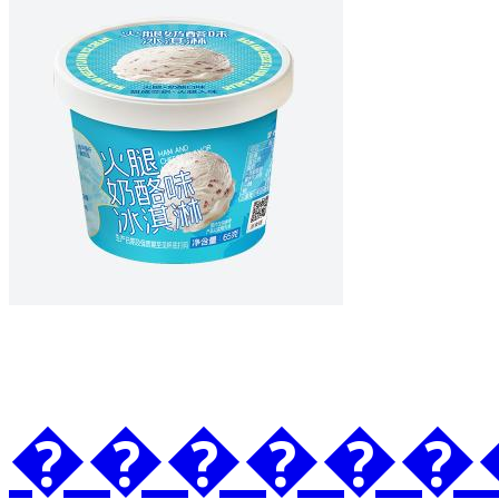
�������