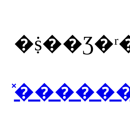
�ṩ��Ʒ�
̽�����