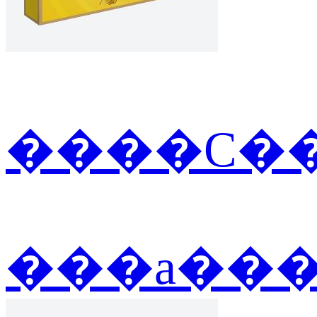
����С��
���а��