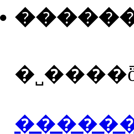
�����
�˽����
�����