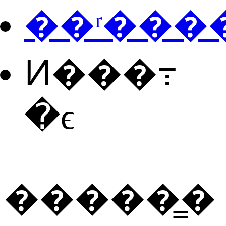
��ʳ���
Ͷ���߹
�ϵ
�����̳�