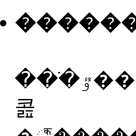
�����
���ֹٷ���è�
콢