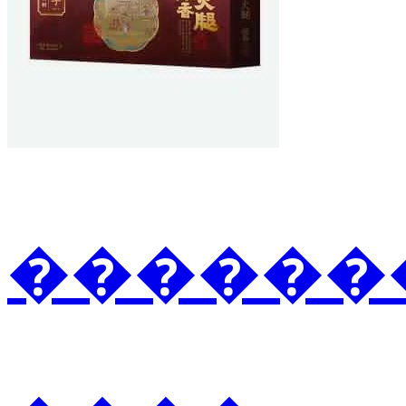
�������3