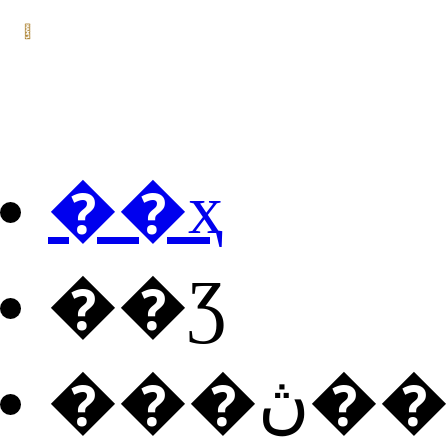
��ҳ
��Ʒ
���ڽ