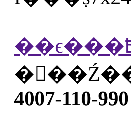
�򲦴��Ź
4007-110-990