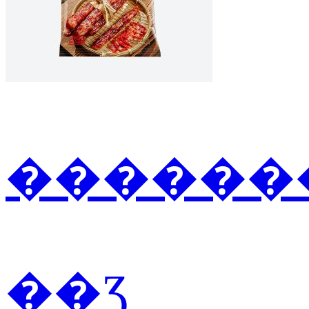
�������
��Ʒ