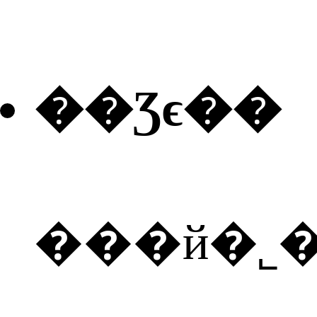
��Ʒϵ��
���й�˾