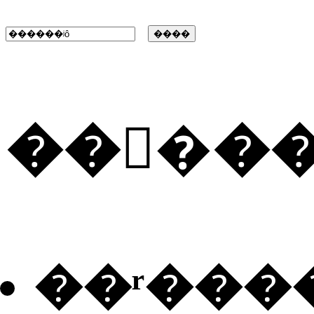
���ٰ�
��ʳ���