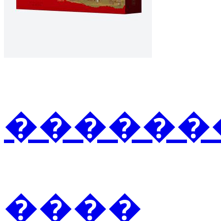
�������2
����