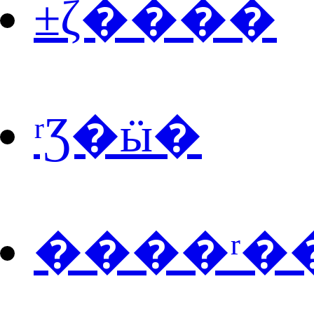
±ζ����
ʳƷ�ӹ�
����ʳ�