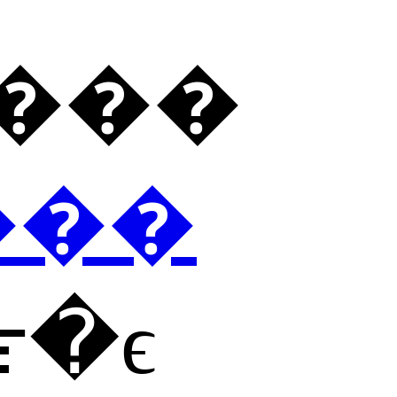
���ڽ���
���
߹�ϵ