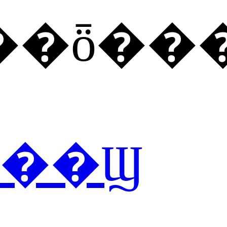
��ȫ��
��Ϣ