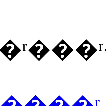
Ʒ�ʳ��
�����ʳ