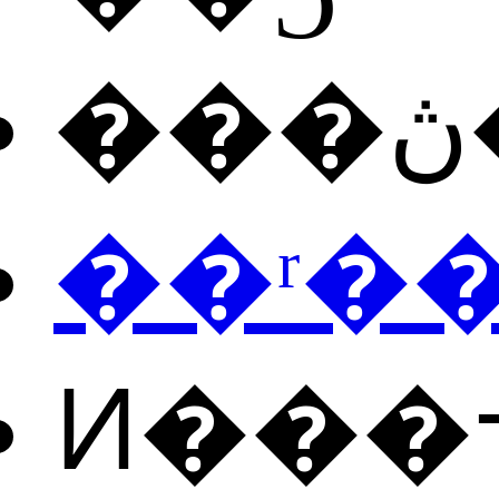
��ʳ�
Ͷ���