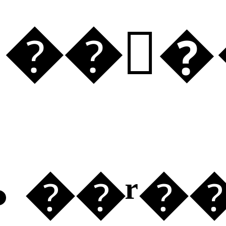
���
��ʳ�