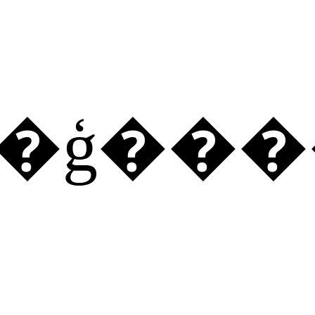
�ʳ�ģ��