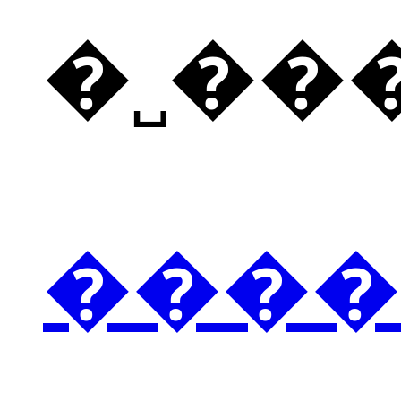
�˽��
����