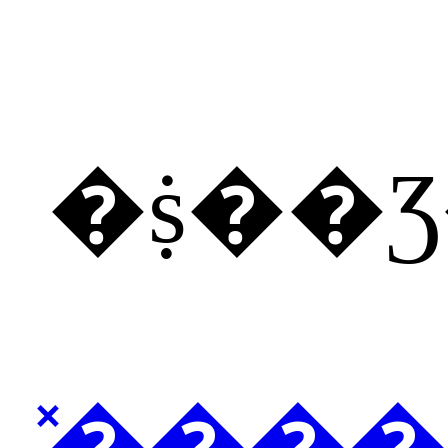
�ṩ��
̽���