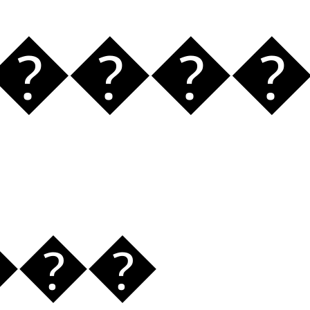
ٰ���
���