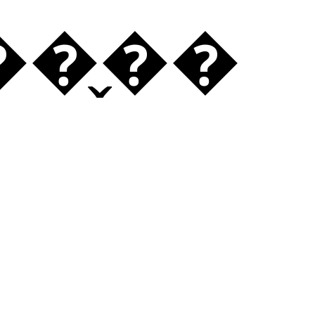
��̬��