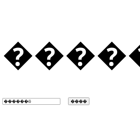
�����