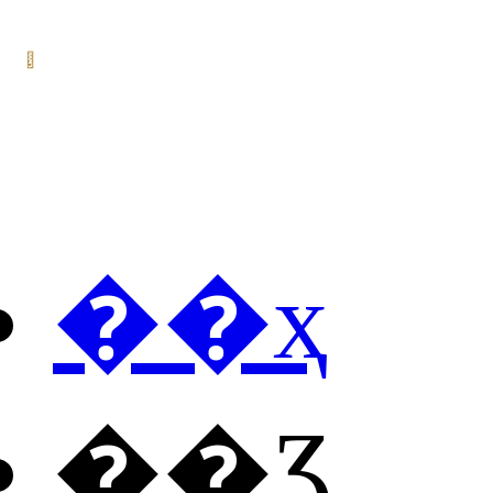
��ҳ
��Ʒ