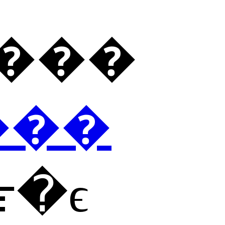
���ڽ���
���
߹�ϵ