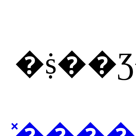
�ṩ��
̽���