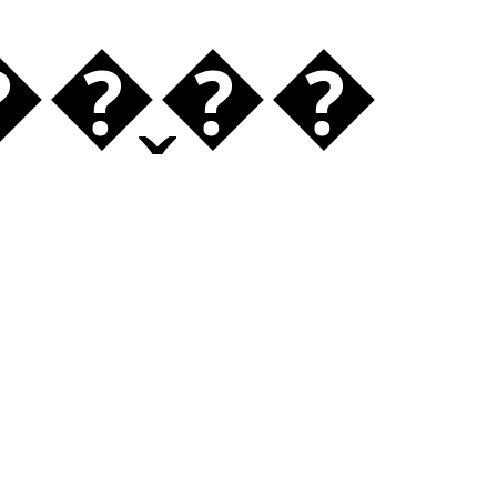
��̬��