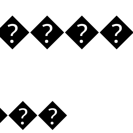
ٰ���
���