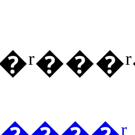
Ʒ�ʳ��
�����ʳ