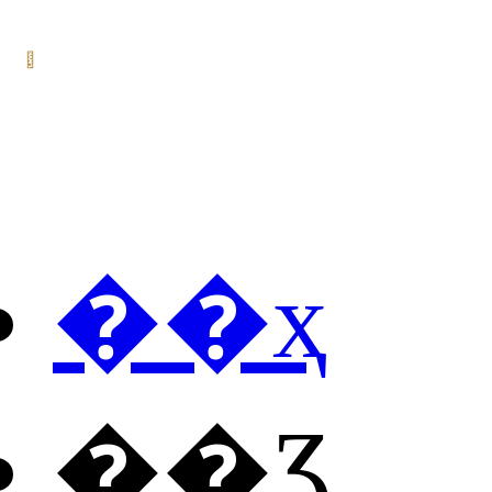
��ҳ
��Ʒ