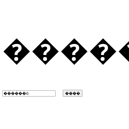
�����