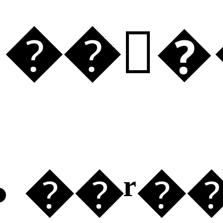
���
��ʳ�