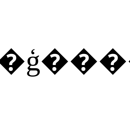
�ʳ�ģ��