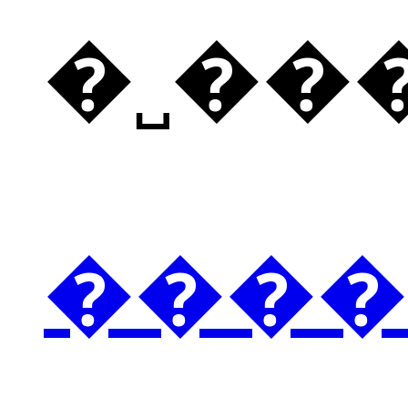
�˽��
����