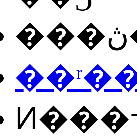
��ʳ�
Ͷ���