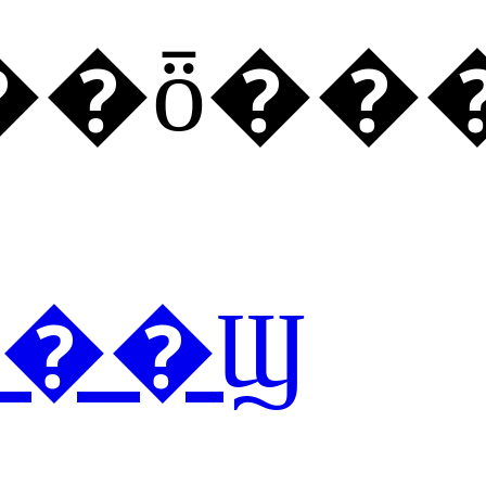
��ȫ��
��Ϣ