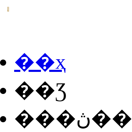
��ҳ
��Ʒ
���ڽ