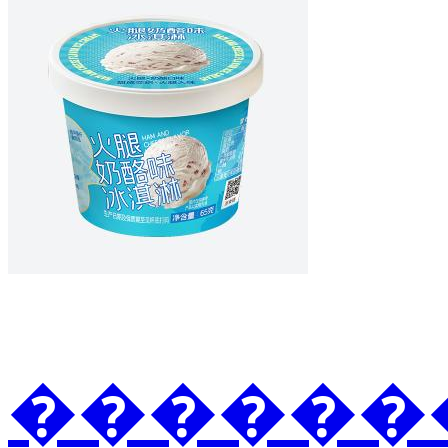
�������