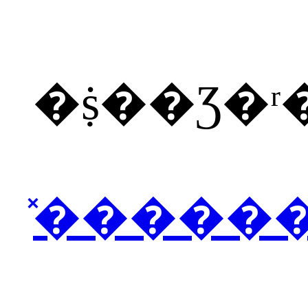
�ṩ��Ʒ�
̽�����