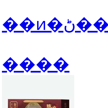
��ͷ
����