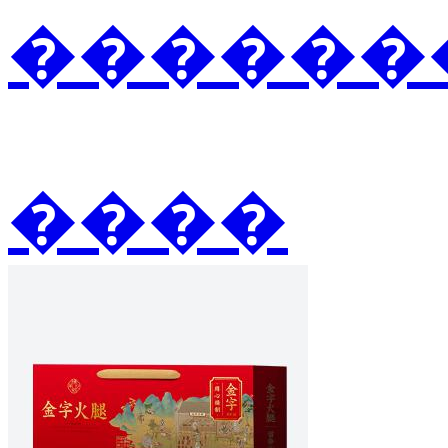
�������
����