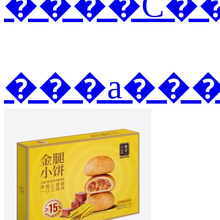
����С��
���а��