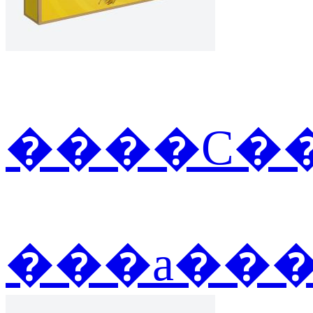
����С��
���а��