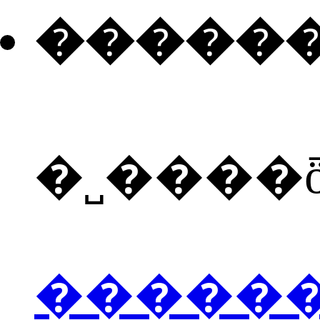
�����
�˽����
�����