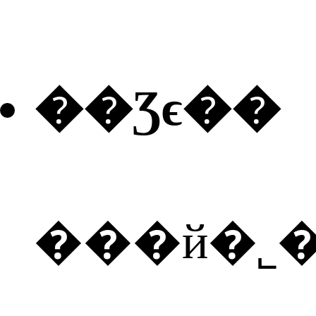
��Ʒϵ��
���й�˾