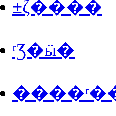
±ζ����
ʳƷ�ӹ�
����ʳ�