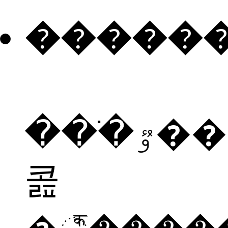
�����
���ֹٷ���è�
콢