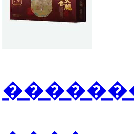
�������3