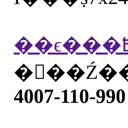
�򲦴��Ź
4007-110-990