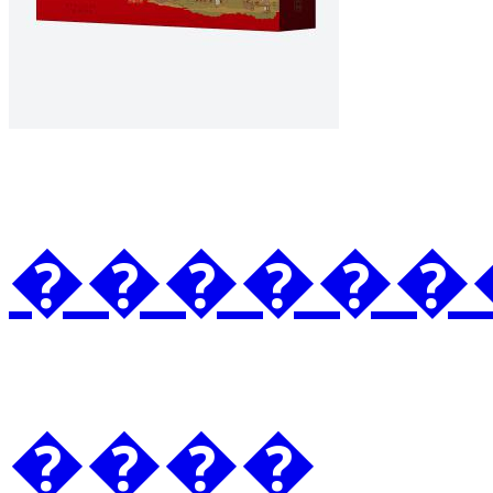
�������2
����