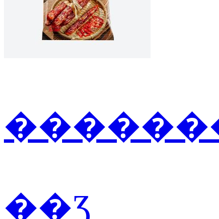
�������
��Ʒ