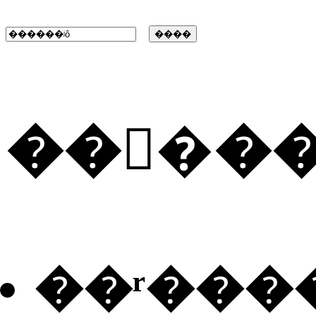
���ٰ�
��ʳ���