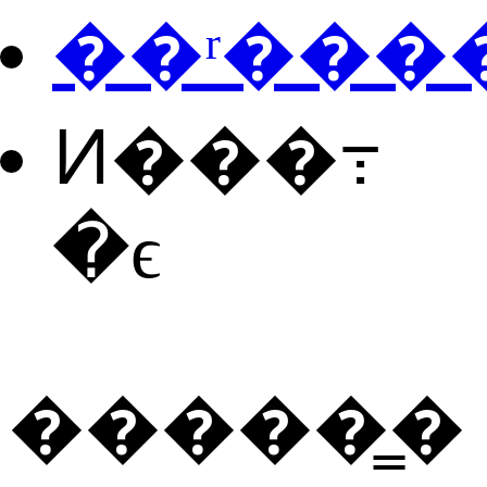
��ʳ���
Ͷ���߹
�ϵ
�����̳�