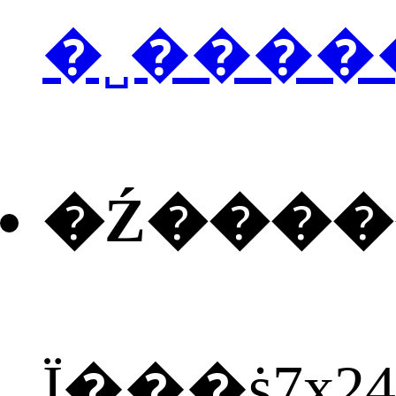
�˽����
�Ź���
Ϊ���ṩ7x