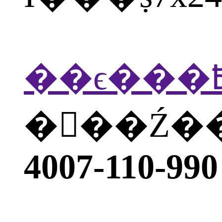
�򲦴��Ź
4007-110-990