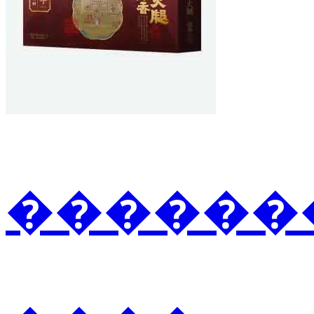
�������3