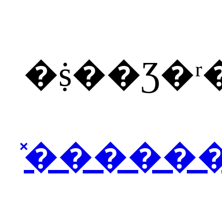
�ṩ��Ʒ�
̽�����