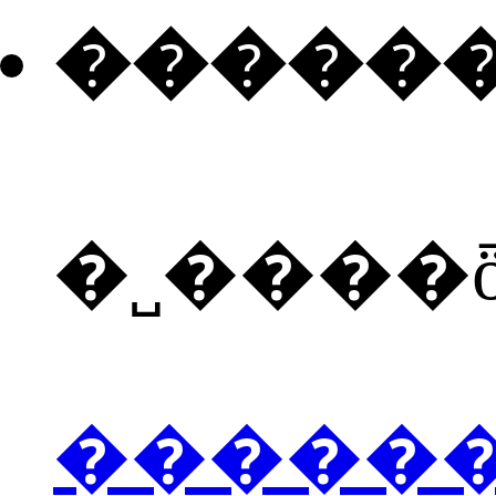
�����
�˽����
�����