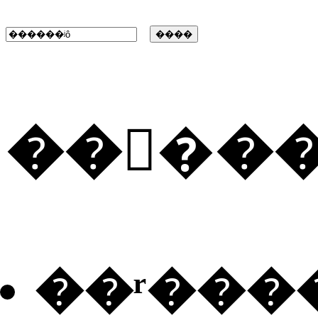
���ٰ�
��ʳ���