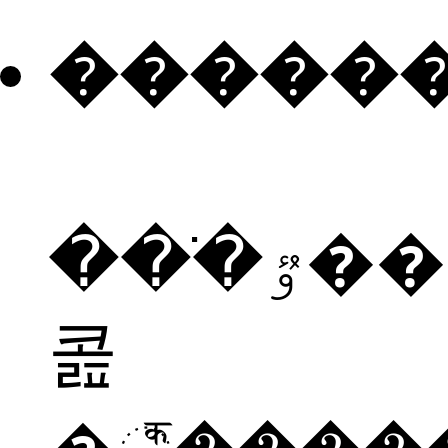
�����
���ֹٷ���è�
콢