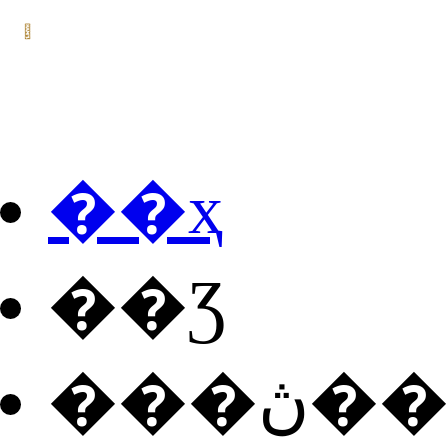
��ҳ
��Ʒ
���ڽ