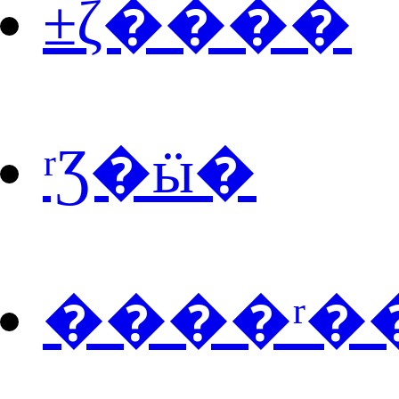
±ζ����
ʳƷ�ӹ�
����ʳ�