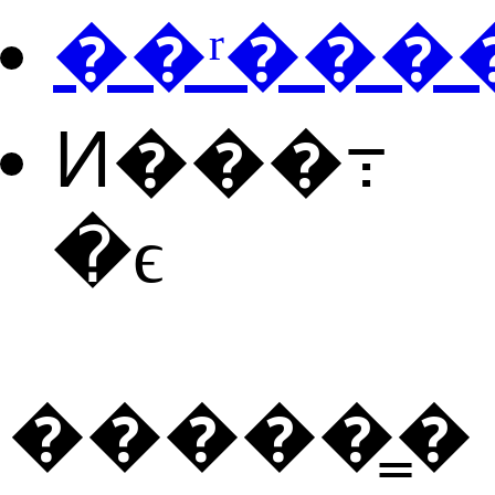
��ʳ���
Ͷ���߹
�ϵ
�����̳�