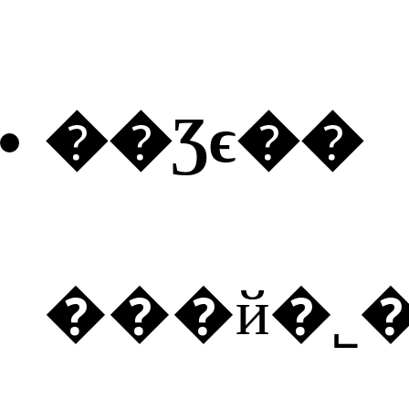
��Ʒϵ��
���й�˾