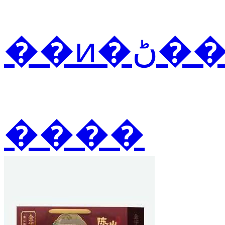
��ͷ
����