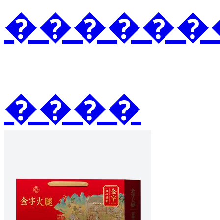
�������
����