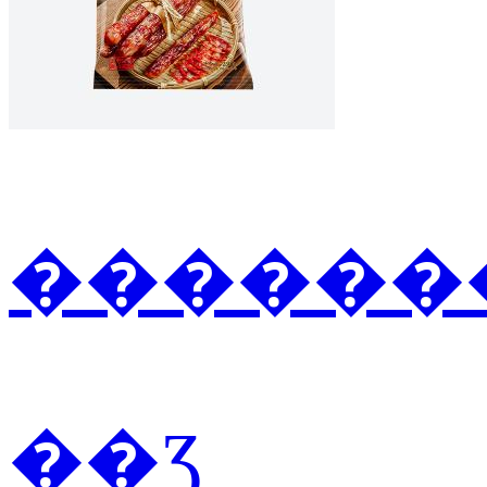
�������
��Ʒ