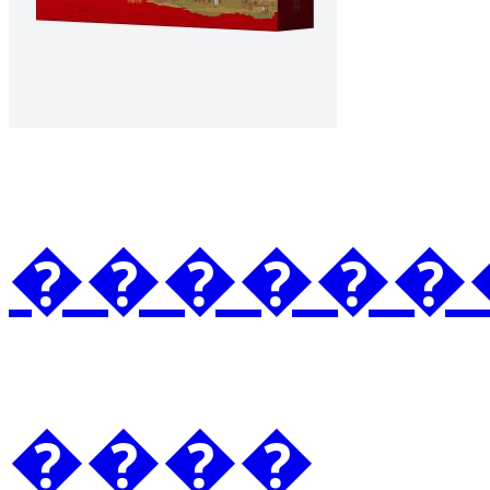
�������2
����