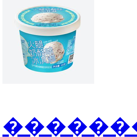
�������