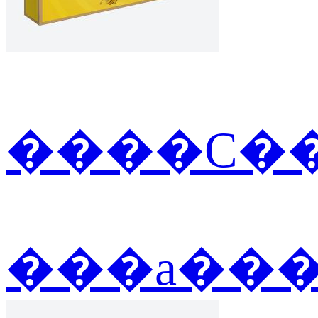
����С��
���а��