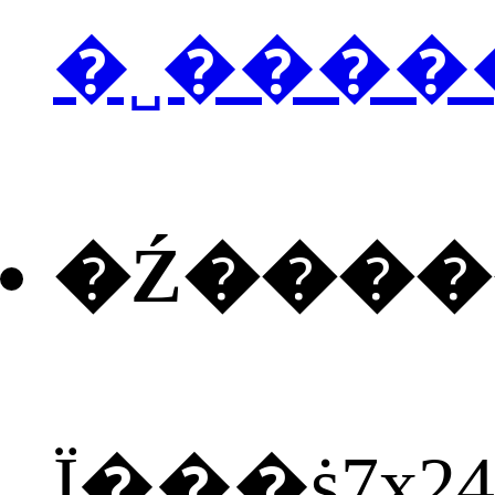
�˽����
�Ź���
Ϊ���ṩ7x