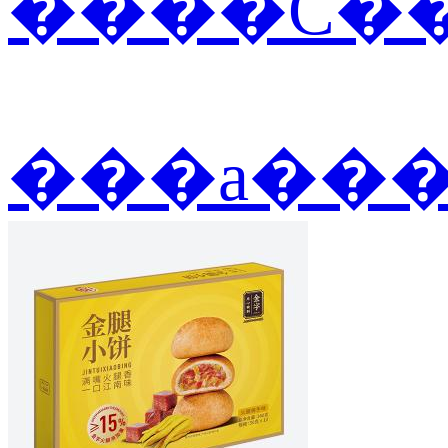
����С��
���а��