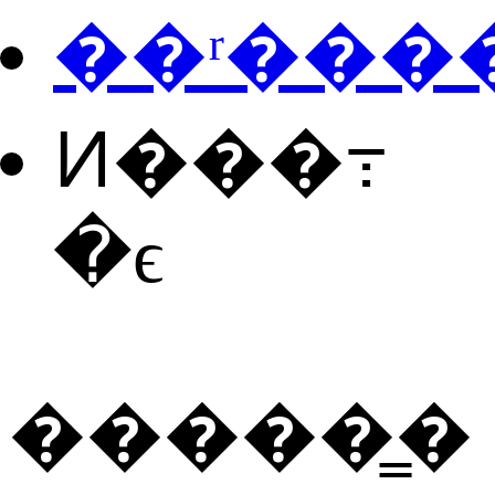
��ʳ���
Ͷ���߹
�ϵ
�����̳�