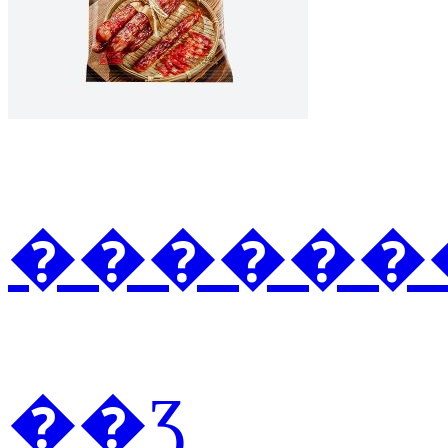
�������
��Ʒ