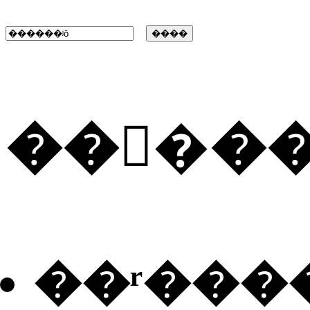
���ٰ�
��ʳ���