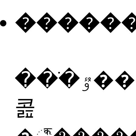
�����
���ֹٷ���è�
콢