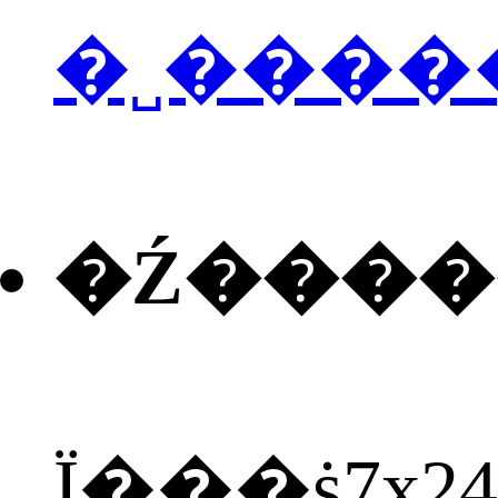
�˽����
�Ź���
Ϊ���ṩ7x