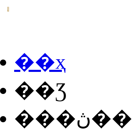
��ҳ
��Ʒ
���ڽ