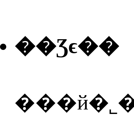
��Ʒϵ��
���й�˾