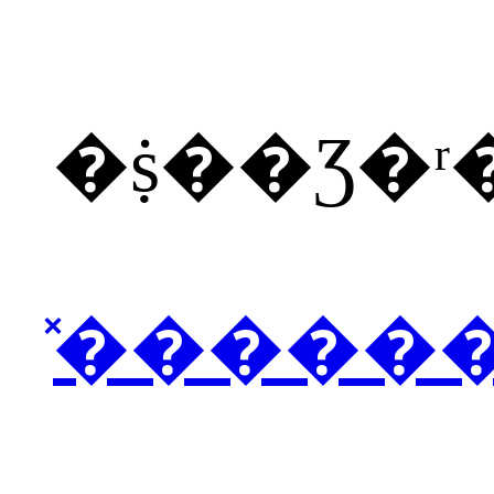
�ṩ��Ʒ�
̽�����