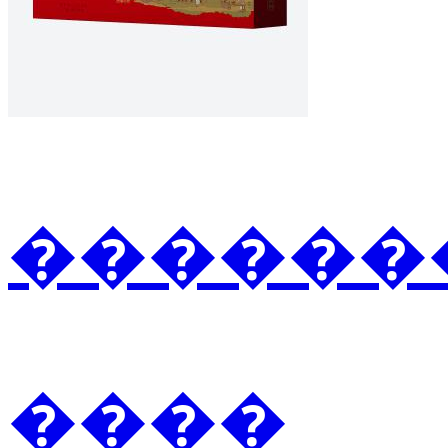
�������2
����