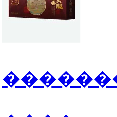
�������3