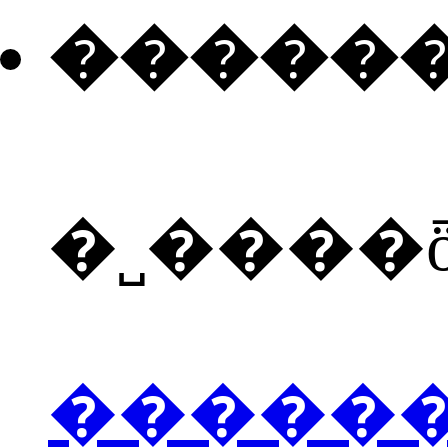
�����
�˽����
�����