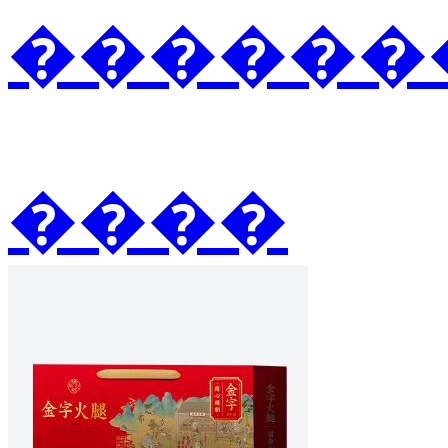
�������
����