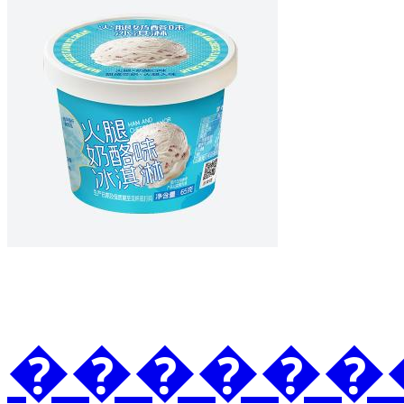
�������