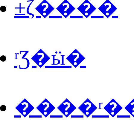
±ζ����
ʳƷ�ӹ�
����ʳ�