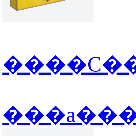
����С��
���а��