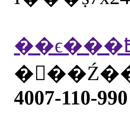
�򲦴��Ź
4007-110-990