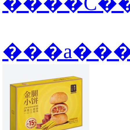
����С��
���а��