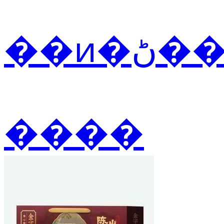
��ͷ
����