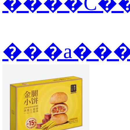
����С��
���а��