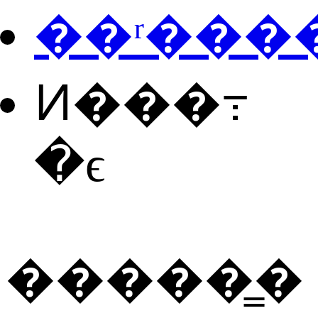
��ʳ���
Ͷ���߹
�ϵ
�����̳�