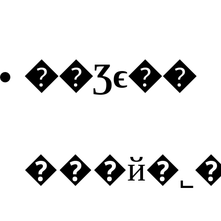
��Ʒϵ��
���й�˾