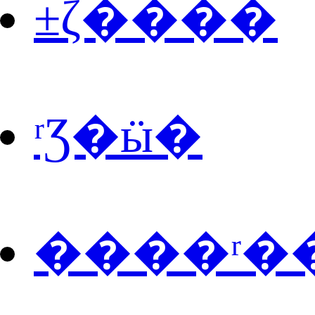
±ζ����
ʳƷ�ӹ�
����ʳ�