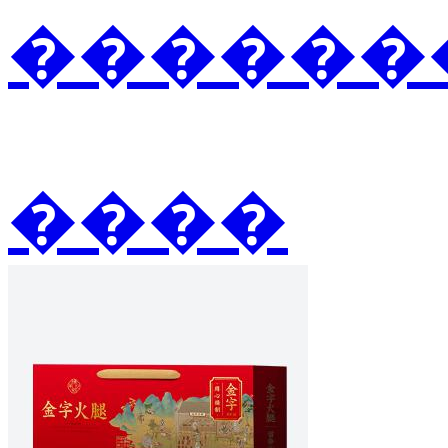
�������
����