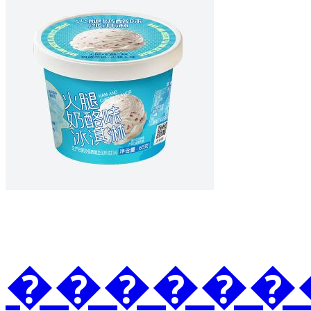
�������