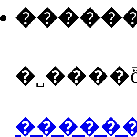
�����
�˽����
�����