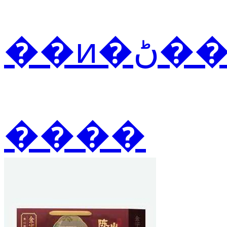
��ͷ
����