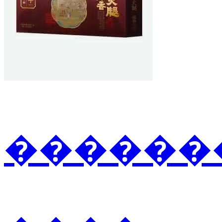
�������3