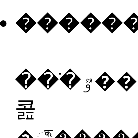
�����
���ֹٷ���è�
콢