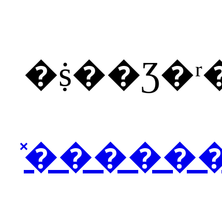
�ṩ��Ʒ�
̽�����