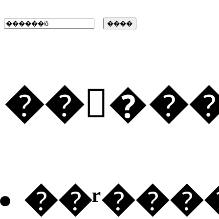
���ٰ�
��ʳ���