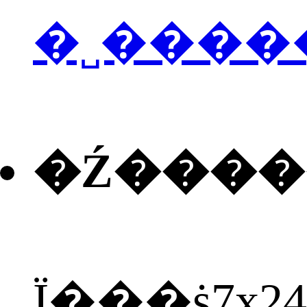
�˽����
�Ź���
Ϊ���ṩ7x