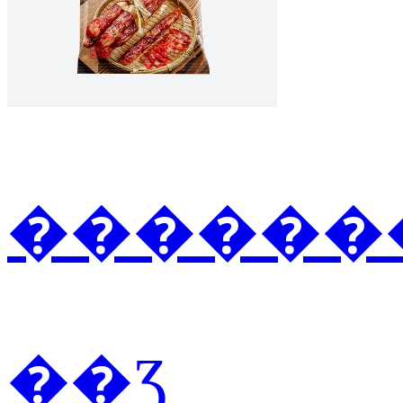
�������
��Ʒ