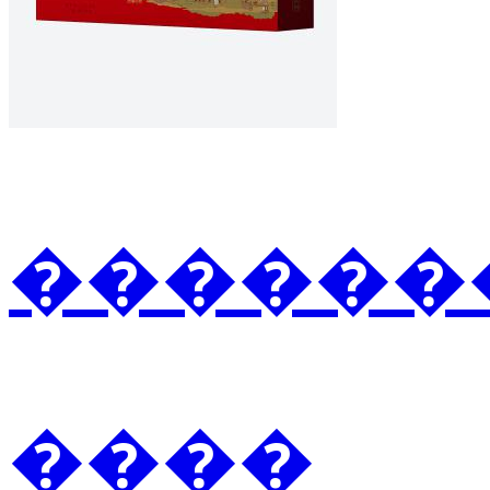
�������2
����