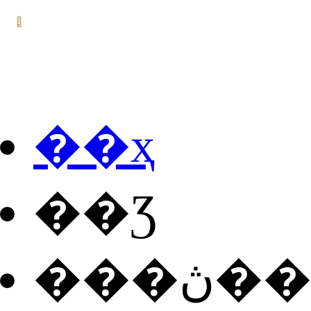
��ҳ
��Ʒ
���ڽ