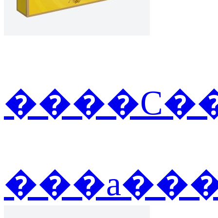
����С��
���а��