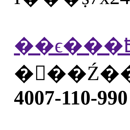
�򲦴��Ź
4007-110-990