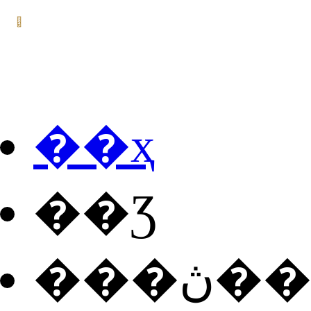
��ҳ
��Ʒ
���ڽ