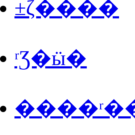
±ζ����
ʳƷ�ӹ�
����ʳ�