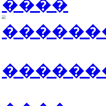
����
�������