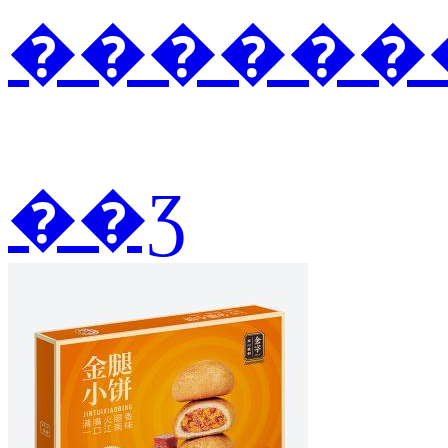
�������
��Ʒ