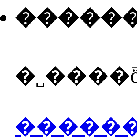
�����
�˽����
�����