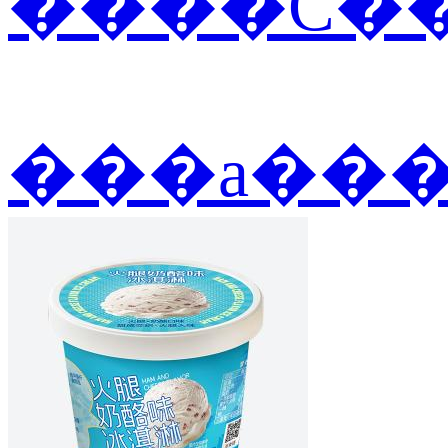
����С��
���а��