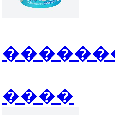
�������
����