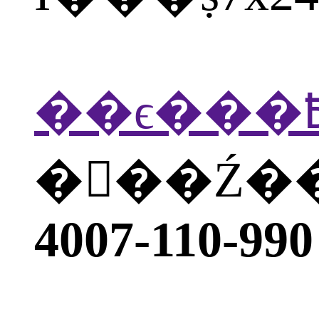
�򲦴��Ź
4007-110-990