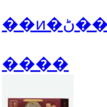
��ͷ
����