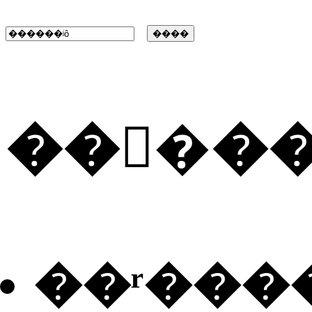
���ٰ�
��ʳ���