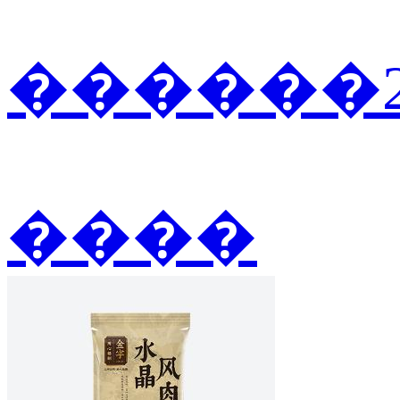
������2
����