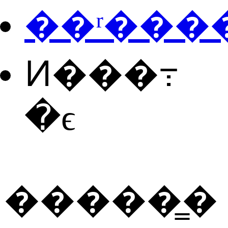
��ʳ���
Ͷ���߹
�ϵ
�����̳�