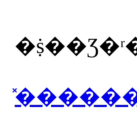
�ṩ��Ʒ�
̽�����