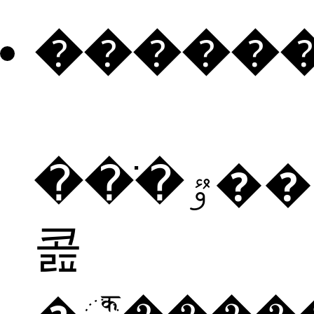
�����
���ֹٷ���è�
콢