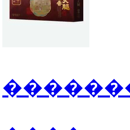
�������3