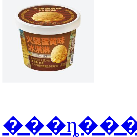
���ȵ���