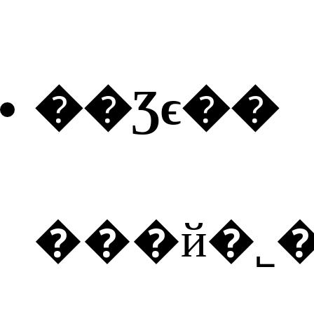
��Ʒϵ��
���й�˾