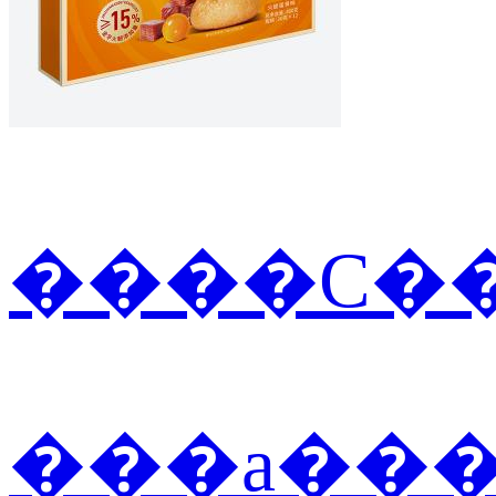
����С��
���а��