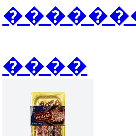
�������2
����