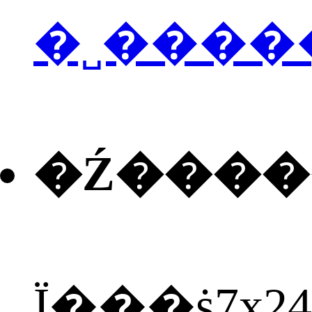
�˽����
�Ź���
Ϊ���ṩ7x