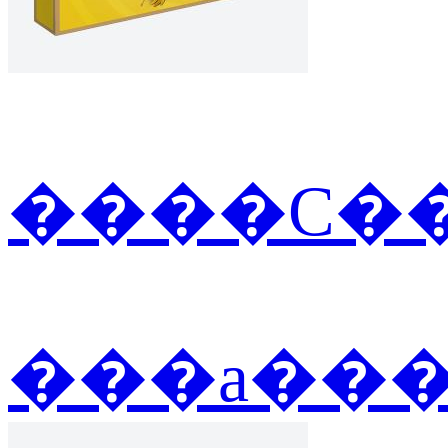
����С��
���а��