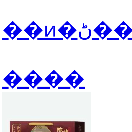
��ͷ
����