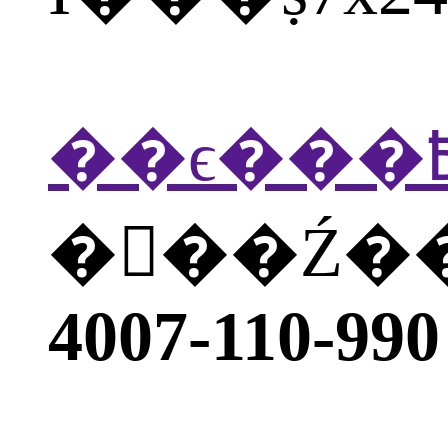
�򲦴��Ź
4007-110-990