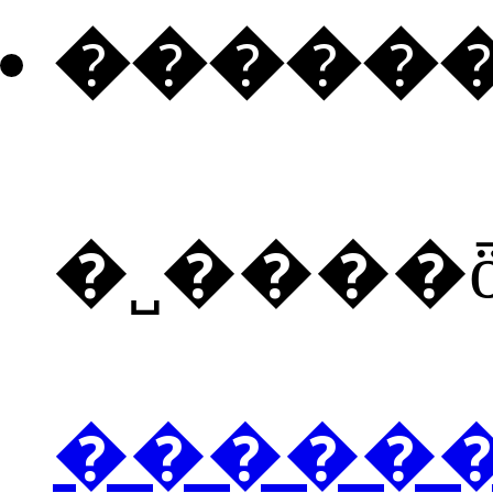
�����
�˽����
�����