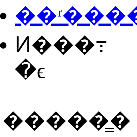
��ʳ���
Ͷ���߹
�ϵ
�����̳�