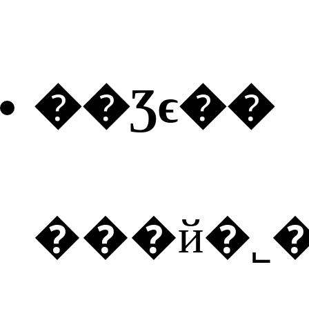
��Ʒϵ��
���й�˾