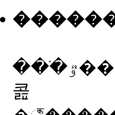
�����
���ֹٷ���è�
콢