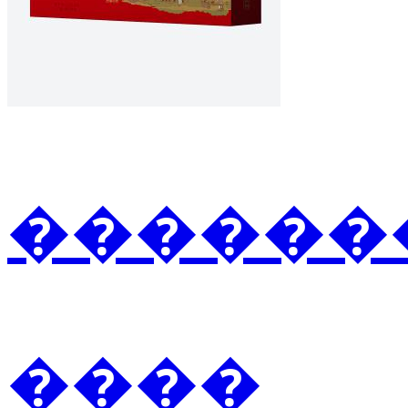
�������2
����