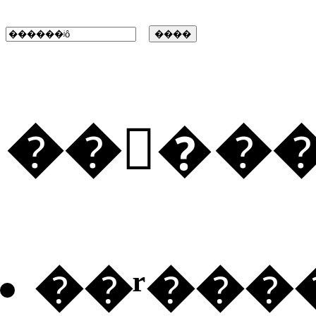
���ٰ�
��ʳ���