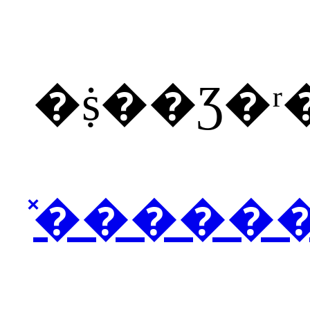
�ṩ��Ʒ�
̽�����