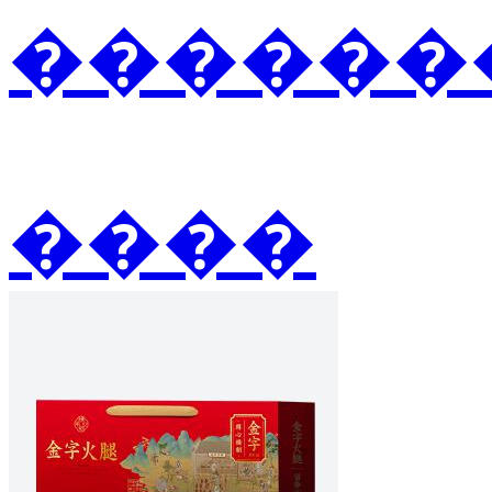
�������
����