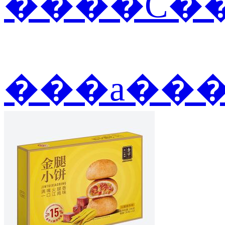
����С��
���а��