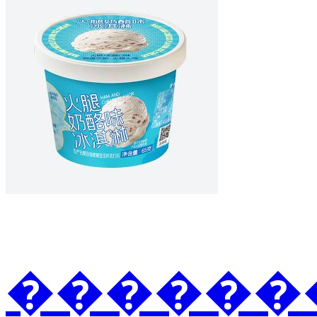
�������