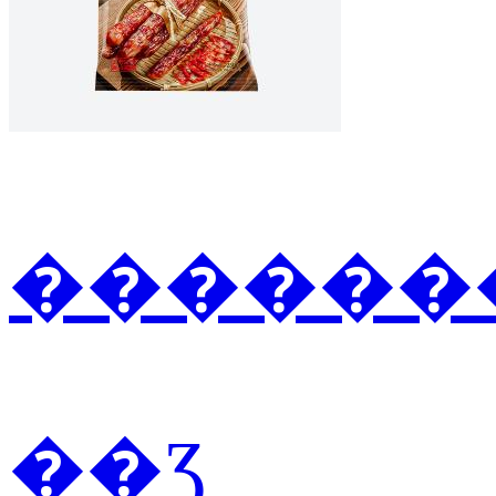
�������
��Ʒ