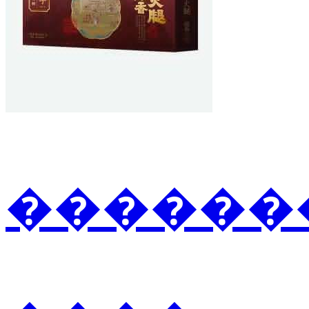
�������3