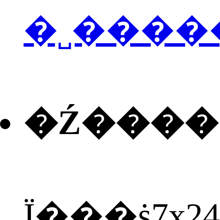
�˽����
�Ź���
Ϊ���ṩ7x