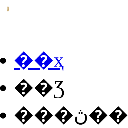
��ҳ
��Ʒ
���ڽ