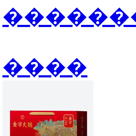
�������
����