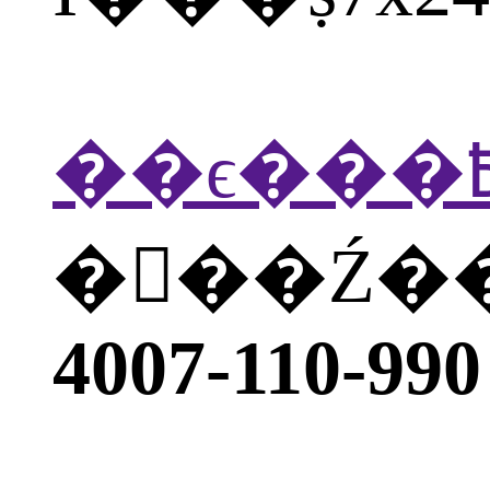
�򲦴��Ź
4007-110-990