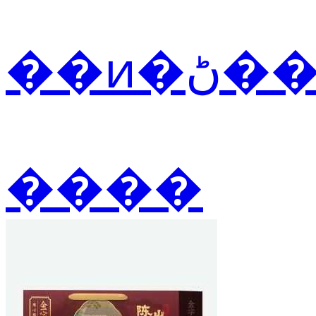
��ͷ
����