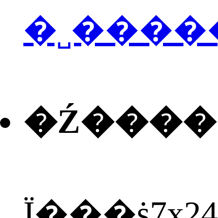
�˽����
�Ź���
Ϊ���ṩ7x