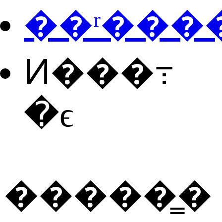
��ʳ���
Ͷ���߹
�ϵ
�����̳�