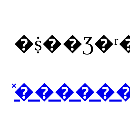
�ṩ��Ʒ�
̽�����