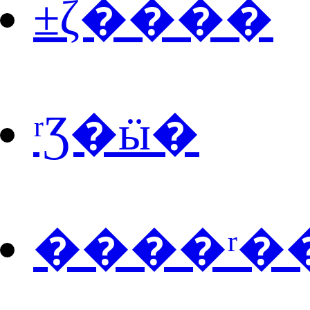
±ζ����
ʳƷ�ӹ�
����ʳ�