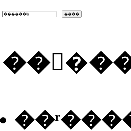
���ٰ�
��ʳ���