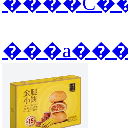
����С��
���а��