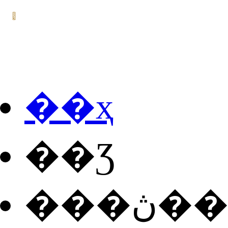
��ҳ
��Ʒ
���ڽ