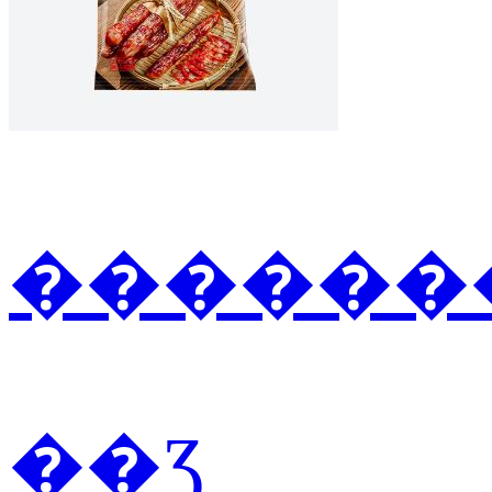
�������
��Ʒ