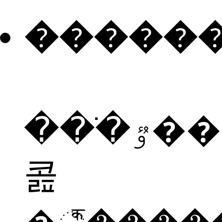
�����
���ֹٷ���è�
콢