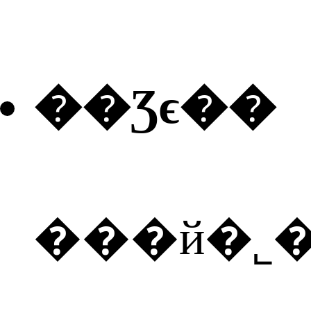
��Ʒϵ��
���й�˾