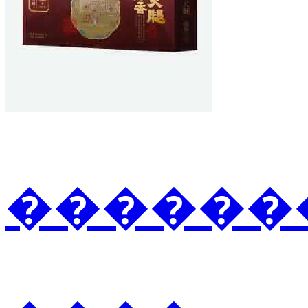
�������3