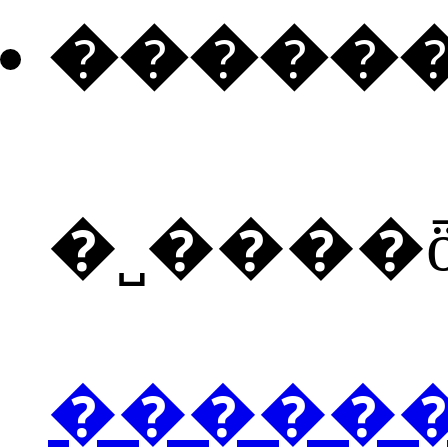
�����
�˽����
�����