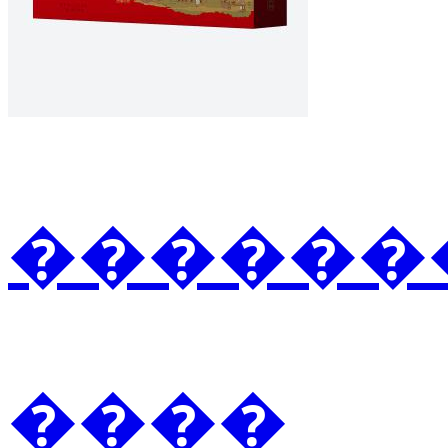
�������2
����