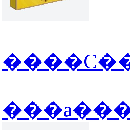
����С��
���а��