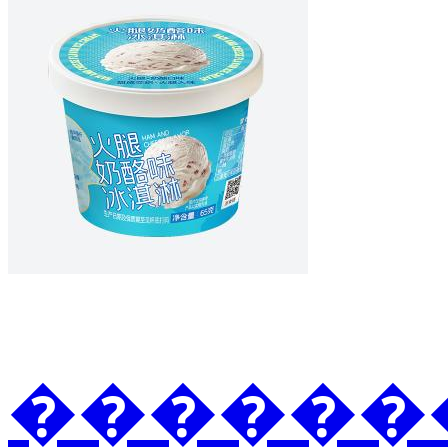
�������