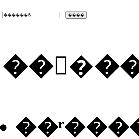
���ٰ�
��ʳ���