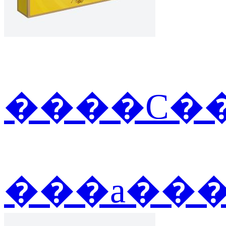
����С��
���а��