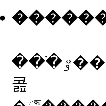
�����
���ֹٷ���è�
콢