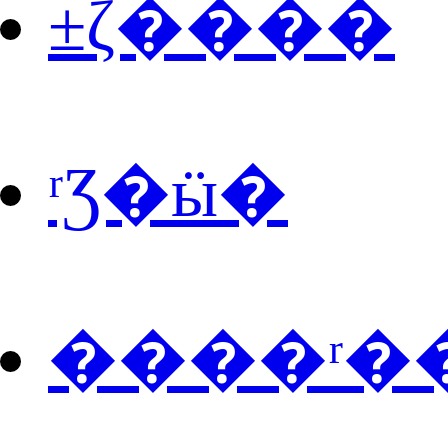
±ζ����
ʳƷ�ӹ�
����ʳ�