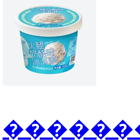
�������