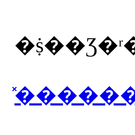
�ṩ��Ʒ�
̽�����