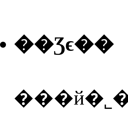
��Ʒϵ��
���й�˾