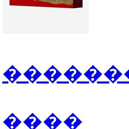
�������2
����