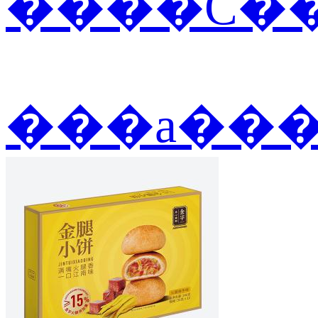
����С��
���а��