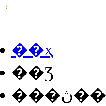
��ҳ
��Ʒ
���ڽ