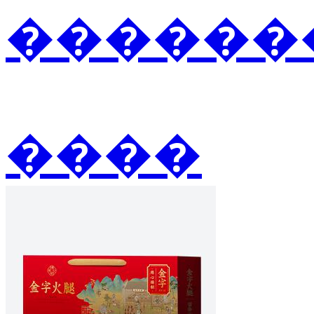
�������
����