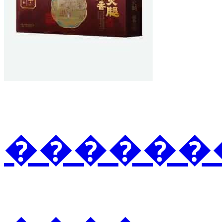
�������3