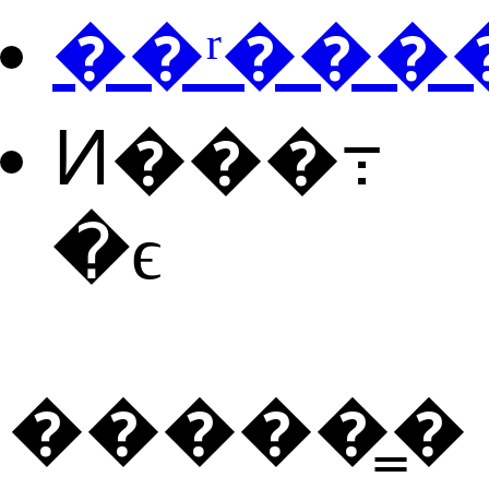
��ʳ���
Ͷ���߹
�ϵ
�����̳�