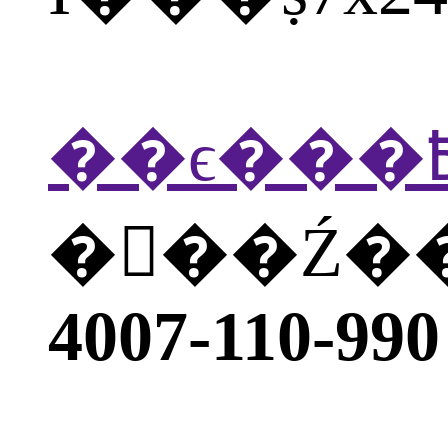
�򲦴��Ź
4007-110-990