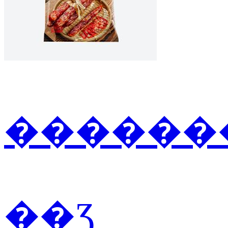
�������
��Ʒ