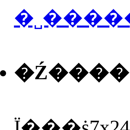
�˽����
�Ź���
Ϊ���ṩ7x