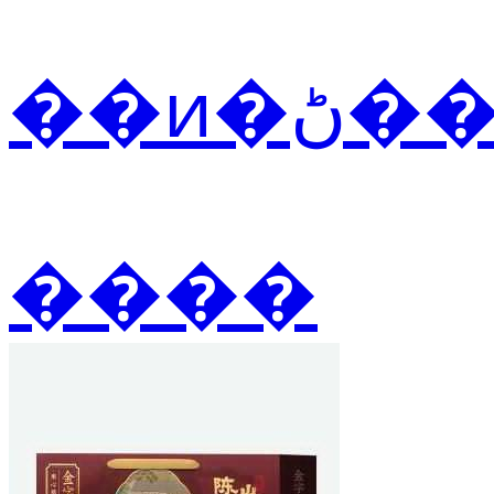
��ͷ
����