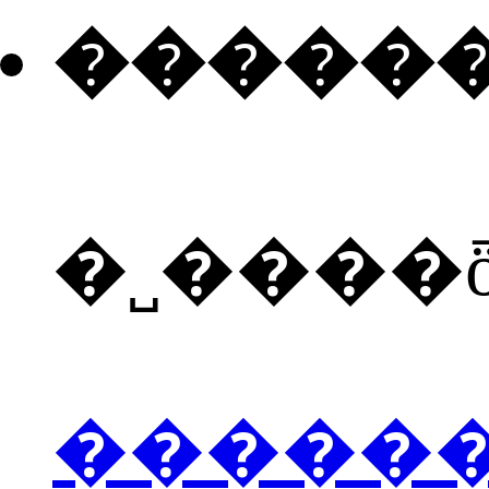
�����
�˽����
�����