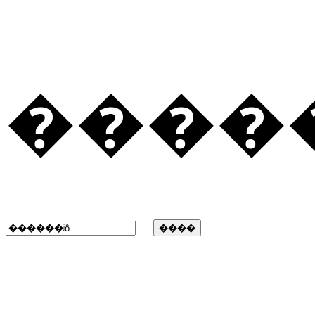
�����