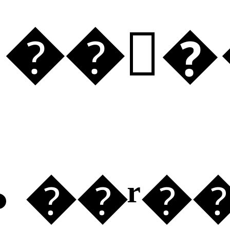
���
��ʳ�