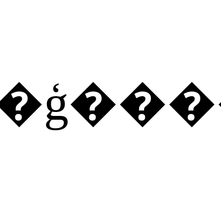
�ʳ�ģ��