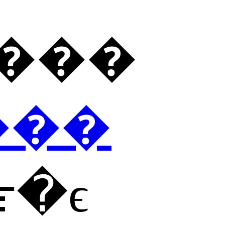
���ڽ���
���
߹�ϵ