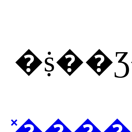
�ṩ��
̽���