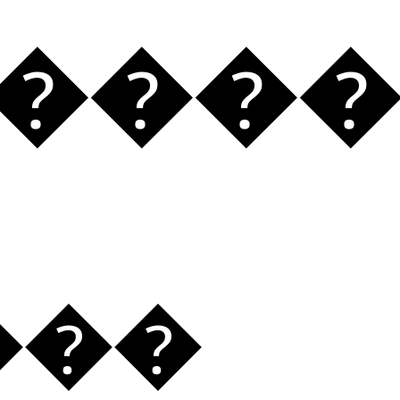
ٰ���
���