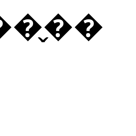
��̬��