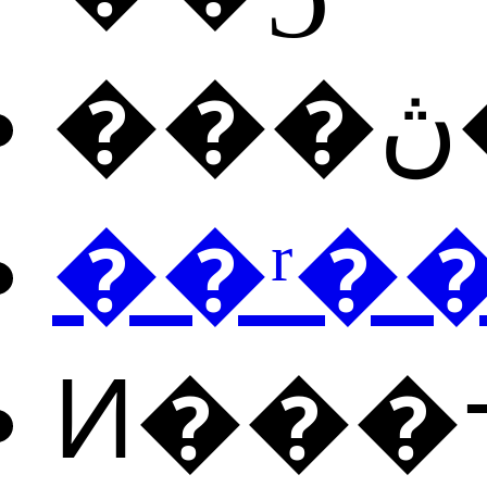
��ʳ�
Ͷ���