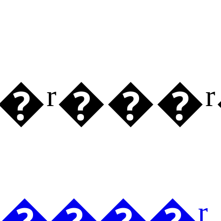
Ʒ�ʳ��
�����ʳ