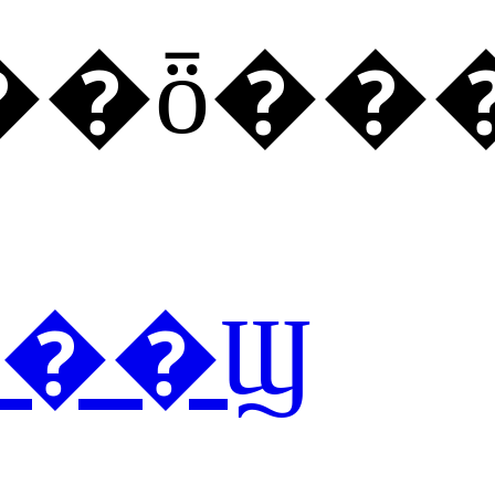
��ȫ��
��Ϣ