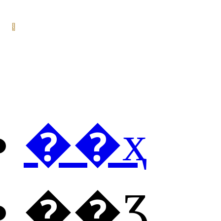
��ҳ
��Ʒ