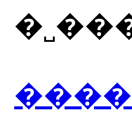
�˽��
����