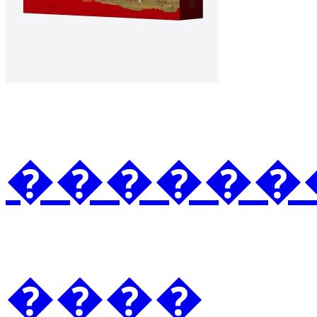
�������2
����