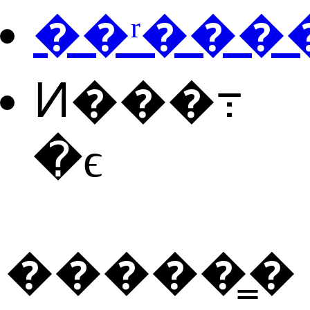
��ʳ���
Ͷ���߹
�ϵ
�����̳�