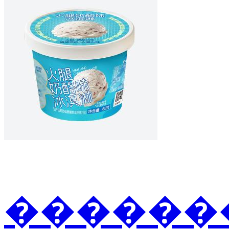
�������