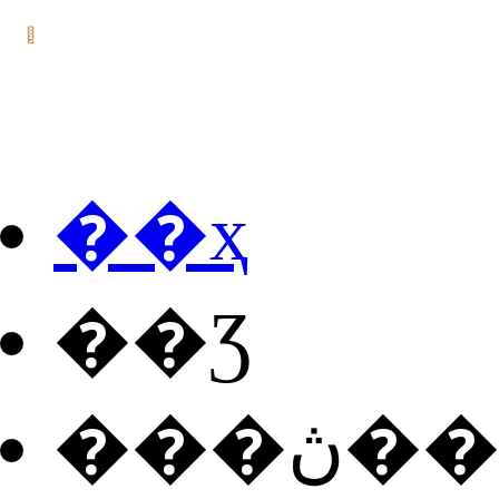
��ҳ
��Ʒ
���ڽ