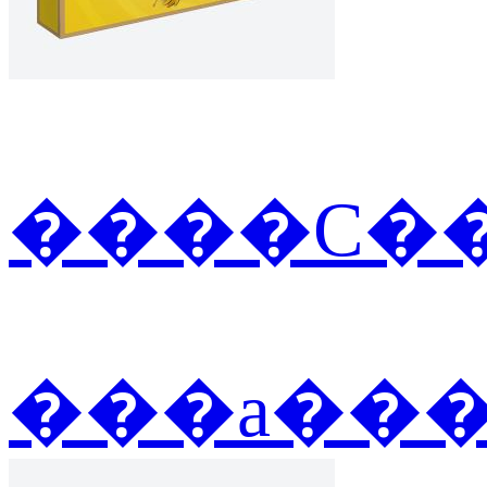
����С��
���а��