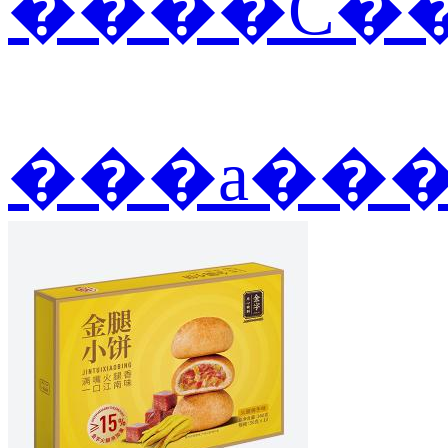
����С��
���а��