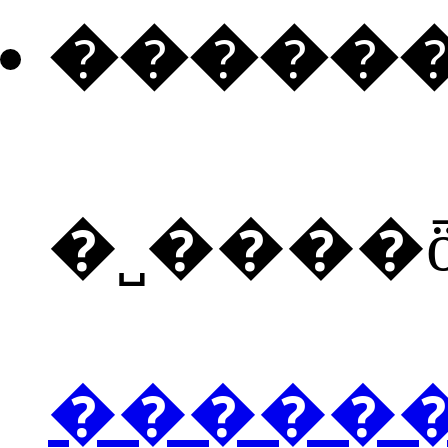
�����
�˽����
�����