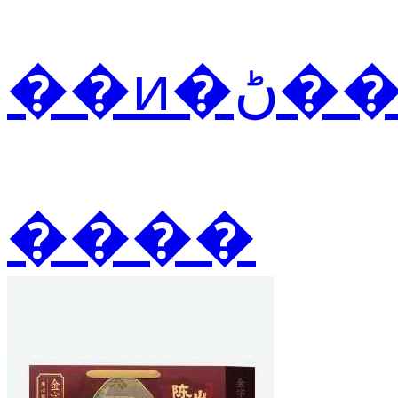
��ͷ
����