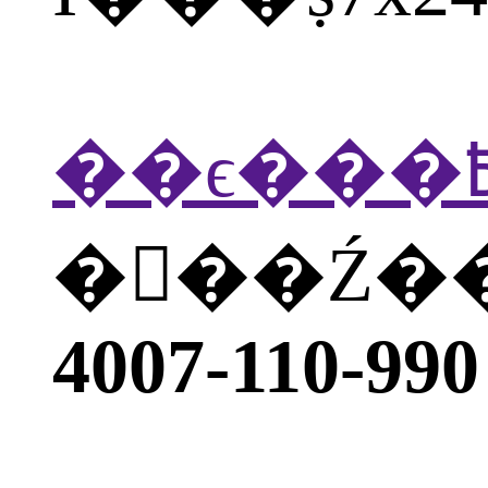
�򲦴��Ź
4007-110-990