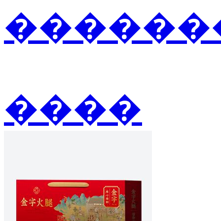
�������
����