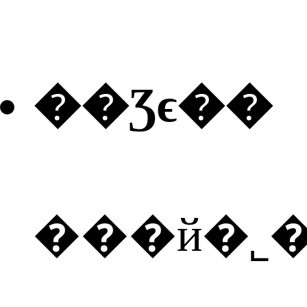
��Ʒϵ��
���й�˾