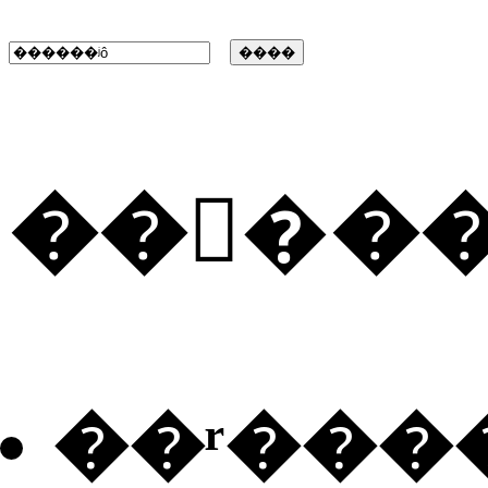
���ٰ�
��ʳ���