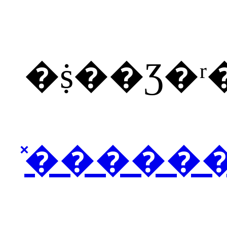
�ṩ��Ʒ�
̽�����