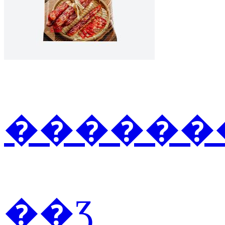
�������
��Ʒ