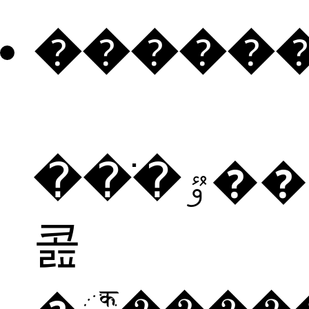
�����
���ֹٷ���è�
콢