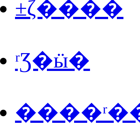
±ζ����
ʳƷ�ӹ�
����ʳ�