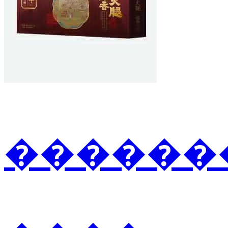
�������3