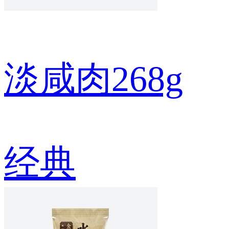
淡咸肉268g
经典