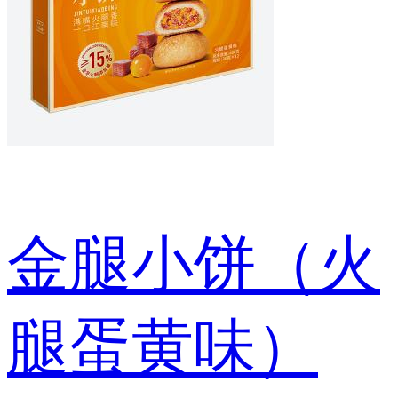
金腿小饼（火
腿蛋黄味）