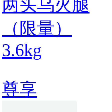
两头乌火腿
（限量）
3.6kg
尊享