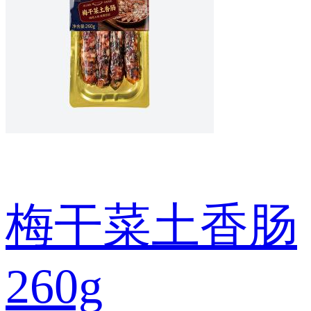
梅干菜土香肠
260g