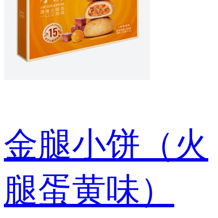
金腿小饼（火
腿蛋黄味）