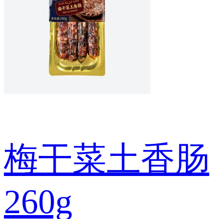
梅干菜土香肠
260g