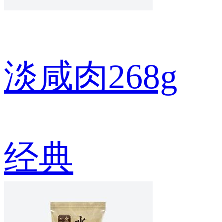
淡咸肉268g
经典