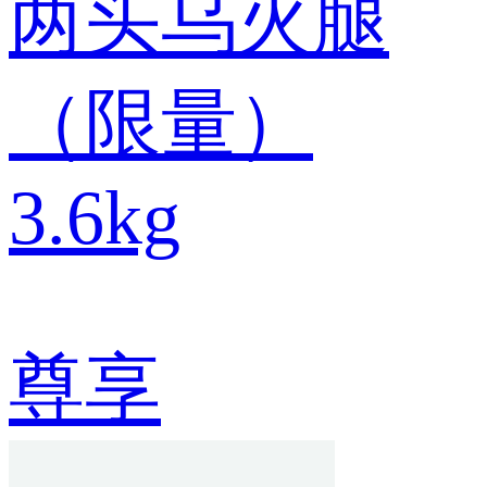
两头乌火腿
（限量）
3.6kg
尊享